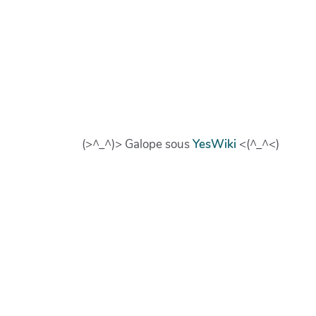
(>^_^)> Galope sous
YesWiki
<(^_^<)