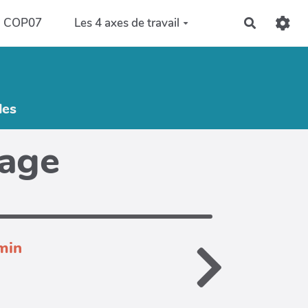
COP07
Les 4 axes de travail
Recherch
les
page
min