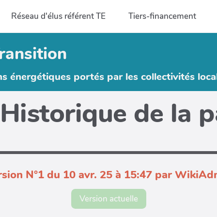
Réseau d'élus référent TE
Tiers-financement
ransition
ns énergétiques portés par les collectivités loca
Historique de la 
rsion N°1 du 10 avr. 25 à 15:47 par WikiAd
Version actuelle