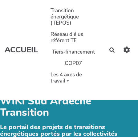
Aller au contenu principal
Transition
énergétique
(TEPOS)
Réseau d'élus
référent TE
ACCUEIL
Recherch
Tiers-financement
COP07
Les 4 axes de
travail
WIKI Sud Ardèche
Transition
Le portail des projets de transitions
énergétiques portés par les collectivités