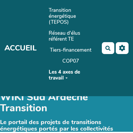
Aller au contenu principal
Transition
énergétique
(TEPOS)
Réseau d'élus
référent TE
ACCUEIL
Recherch
Tiers-financement
COP07
Les 4 axes de
travail
WIKI Sud Ardèche
Transition
Le portail des projets de transitions
énergétiques portés par les collectivités