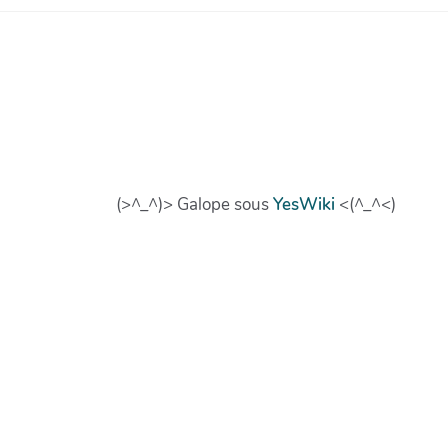
(>^_^)> Galope sous
YesWiki
<(^_^<)