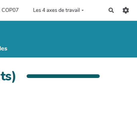
COP07
Les 4 axes de travail
Recherch
les
ts)