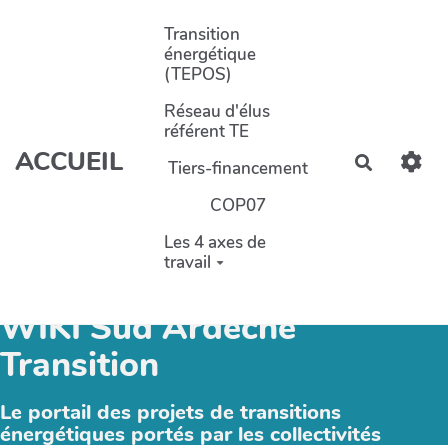
Aller au contenu principal
Transition
énergétique
(TEPOS)
Réseau d'élus
référent TE
ACCUEIL
Recherch
Tiers-financement
COP07
Les 4 axes de
travail
WIKI Sud Ardèche
Transition
Le portail des projets de transitions
énergétiques portés par les collectivités