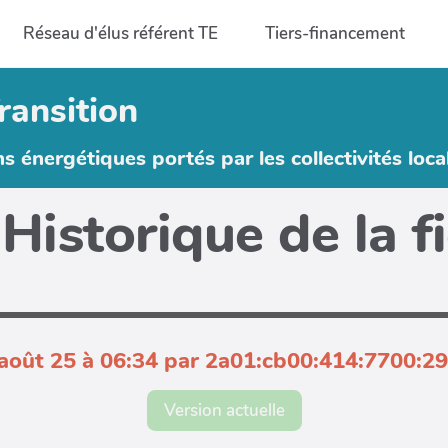
Réseau d'élus référent TE
Tiers-financement
ransition
ns énergétiques portés par les collectivités loca
Historique de la f
 août 25 à 06:34 par 2a01:cb00:414:7700:2
Version actuelle