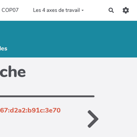
COP07
Les 4 axes de travail
Recherch
les
iche
967:d2a2:b91c:3e70