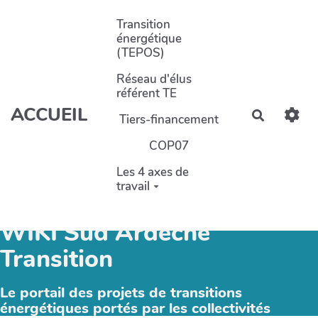
Aller au contenu principal
Transition
énergétique
(TEPOS)
Réseau d'élus
référent TE
ACCUEIL
Recherch
Tiers-financement
COP07
Les 4 axes de
travail
WIKI Sud Ardèche
Transition
Le portail des projets de transitions
énergétiques portés par les collectivités