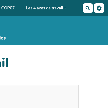
COP07
Les 4 axes de travail
Recherch
les
il