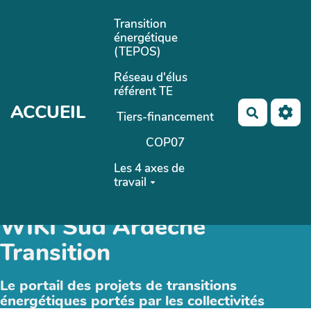
Aller au contenu principal
Transition
énergétique
(TEPOS)
Réseau d'élus
référent TE
ACCUEIL
Recherch
Tiers-financement
COP07
Les 4 axes de
travail
WIKI Sud Ardèche
Transition
Le portail des projets de transitions
énergétiques portés par les collectivités