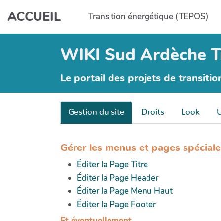
Aller au contenu principal
ACCUEIL
Transition énergétique (TEPOS)
WIKI Sud Ardèche T
Le portail des projets de transitio
Gestion du site
Droits
Look
U
Gérer les menus et pages spéciale
Éditer la Page Titre
Éditer la Page Header
Éditer la Page Menu Haut
Éditer la Page Footer
Et éventuellement