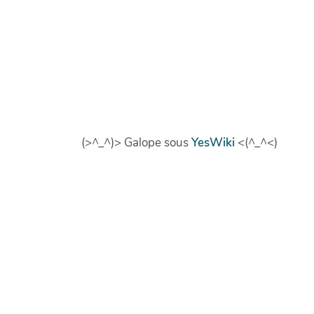
(>^_^)> Galope sous
YesWiki
<(^_^<)