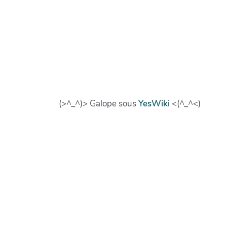
(>^_^)> Galope sous
YesWiki
<(^_^<)