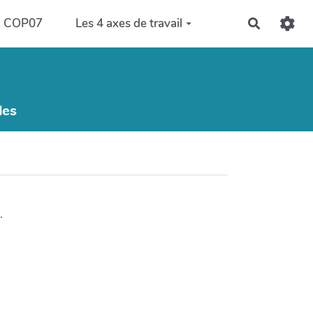
COP07
Les 4 axes de travail
Recherch
les
.