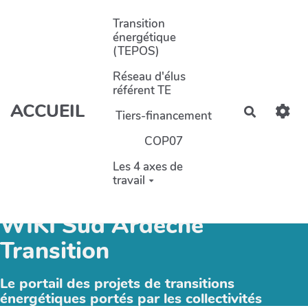
Aller au contenu principal
Transition
énergétique
(TEPOS)
Réseau d'élus
référent TE
ACCUEIL
Recherch
Tiers-financement
COP07
Les 4 axes de
travail
WIKI Sud Ardèche
Transition
Le portail des projets de transitions
énergétiques portés par les collectivités