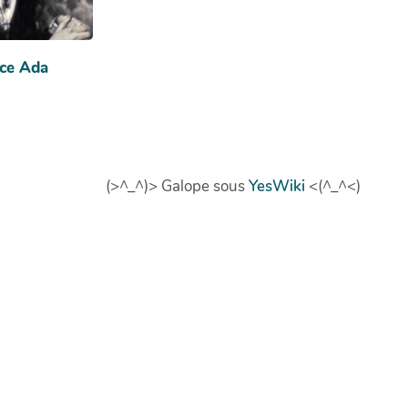
ce Ada
(>^_^)> Galope sous
YesWiki
<(^_^<)