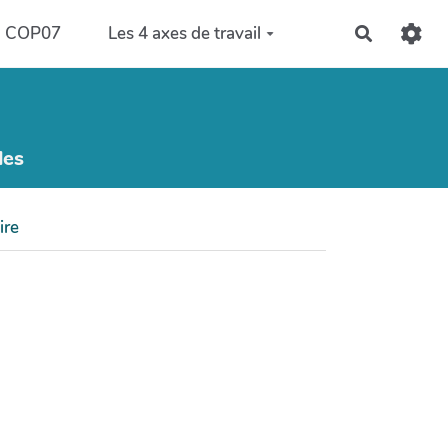
COP07
Les 4 axes de travail
Recherch
les
ire