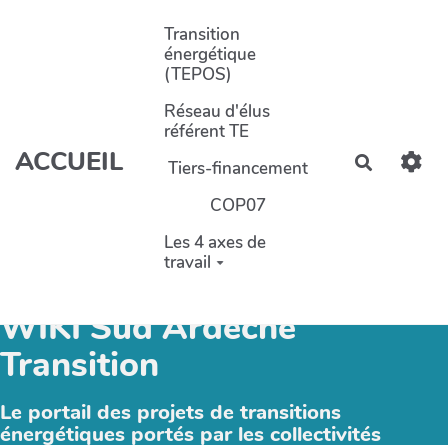
Aller au contenu principal
Transition
énergétique
(TEPOS)
Réseau d'élus
référent TE
ACCUEIL
Recherch
Tiers-financement
COP07
Les 4 axes de
travail
WIKI Sud Ardèche
Transition
Le portail des projets de transitions
énergétiques portés par les collectivités