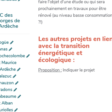
faire l'objet d'une étude ou qui sera
prochainement en travaux pour être
C des
rénové (au niveau basse consommatio
orges de
?!)
'Ardèche
Les autres projets en lie
ogüe
avec la transition
anas
énergétique et
ochecolombe
écologique :
t Maurice
'Ardèche
Proposition :
Indiquer le projet
alazuc
hauzon
radons
abeaume
t Alban
riolles