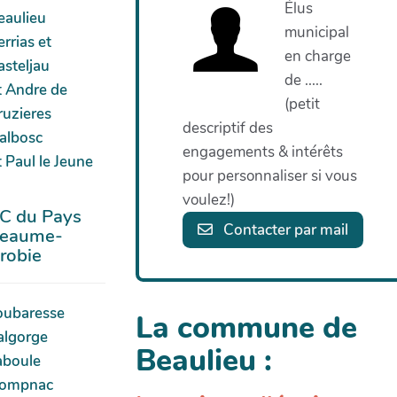
Élus
eaulieu
municipal
rrias et
en charge
asteljau
de .....
t Andre de
(petit
ruzieres
descriptif des
albosc
engagements & intérêts
 Paul le Jeune
pour personnaliser si vous
voulez!)
C du Pays
Contacter par mail
eaume-
robie
oubaresse
La commune de
algorge
Beaulieu :
aboule
ompnac