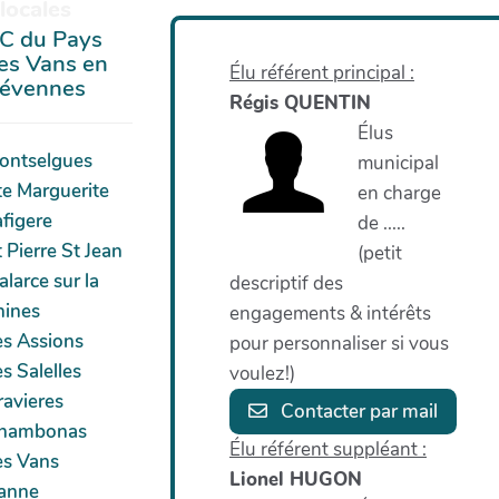
locales
C du Pays
es Vans en
Élu référent principal :
évennes
Régis QUENTIN
Élus
ontselgues
municipal
te Marguerite
en charge
afigere
de .....
 Pierre St Jean
(petit
larce sur la
descriptif des
hines
engagements & intérêts
es Assions
pour personnaliser si vous
s Salelles
voulez!)
ravieres
Contacter par mail
hambonas
Élu référent suppléant :
es Vans
Lionel HUGON
anne