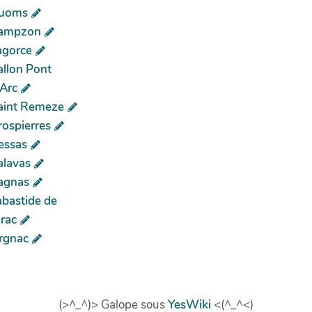
uoms
ampzon
agorce
allon Pont
'Arc
aint Remeze
rospierres
essas
alavas
agnas
abastide de
irac
rgnac
(>^_^)> Galope sous
YesWiki
<(^_^<)