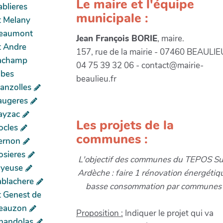
Le maire et l'équipe
ablieres
municipale :
t Melany
eaumont
Jean François BORIE
, maire.
t Andre
157, rue de la mairie - 07460 BEAULIE
achamp
04 75 39 32 06 - contact@mairie-
ibes
beaulieu.fr
lanzolles
augeres
ayzac
Les projets de la
ocles
communes :
ernon
osieres
L'objectif des communes du TEPOS S
oyeuse
Ardèche : faire 1 rénovation énergétiq
ablachere
basse consommation par communes
t Genest de
eauzon
Proposition :
Indiquer le projet qui va
handolas