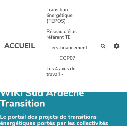
Aller au contenu principal
Transition
énergétique
(TEPOS)
Réseau d'élus
référent TE
ACCUEIL
Recherch
Tiers-financement
COP07
Les 4 axes de
travail
WIKI Sud Ardèche
Transition
Le portail des projets de transitions
énergétiques portés par les collectivités