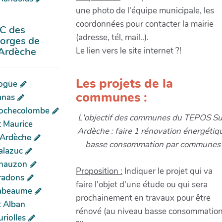
une photo de l'équipe municipale, les
coordonnées pour contacter la mairie
C des
(adresse, tél, mail..).
orges de
'Ardèche
Le lien vers le site internet ?!
Les projets de la
ogüe
communes :
anas
ochecolombe
L'objectif des communes du TEPOS S
t Maurice
Ardèche : faire 1 rénovation énergétiq
'Ardèche
basse consommation par communes
alazuc
hauzon
Proposition :
Indiquer le projet qui va
radons
faire l'objet d'une étude ou qui sera
abeaume
prochainement en travaux pour être
t Alban
rénové (au niveau basse consommatio
riolles