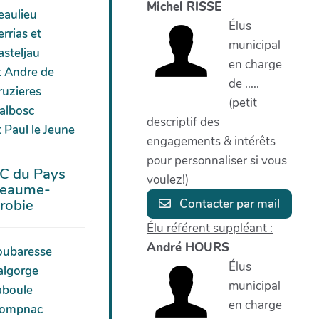
Michel RISSE
eaulieu
Élus
rrias et
municipal
asteljau
en charge
t Andre de
de .....
ruzieres
(petit
albosc
descriptif des
 Paul le Jeune
engagements & intérêts
pour personnaliser si vous
C du Pays
voulez!)
eaume-
robie
Contacter par mail
Élu référent suppléant :
André HOURS
oubaresse
Élus
algorge
municipal
aboule
en charge
ompnac