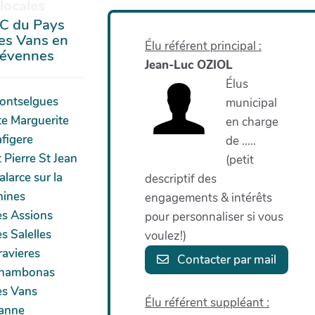
locales
C du Pays
es Vans en
Élu référent principal :
évennes
Jean-Luc OZIOL
Élus
ontselgues
municipal
te Marguerite
en charge
afigere
de .....
 Pierre St Jean
(petit
larce sur la
descriptif des
hines
engagements & intérêts
es Assions
pour personnaliser si vous
s Salelles
voulez!)
ravieres
Contacter par mail
hambonas
es Vans
Élu référent suppléant :
anne