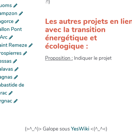
?!)
uoms
ampzon
Les autres projets en lie
agorce
avec la transition
allon Pont
énergétique et
'Arc
écologique :
aint Remeze
rospierres
Proposition :
Indiquer le projet
essas
alavas
agnas
abastide de
irac
rgnac
(>^_^)> Galope sous
YesWiki
<(^_^<)