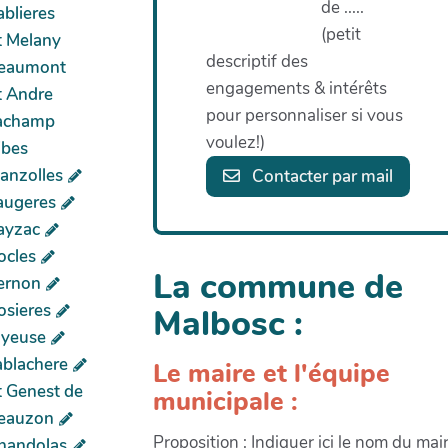
de .....
ablieres
(petit
t Melany
descriptif des
eaumont
engagements & intérêts
t Andre
pour personnaliser si vous
achamp
voulez!)
ibes
lanzolles
Contacter par mail
augeres
ayzac
ocles
La commune de
ernon
osieres
Malbosc :
oyeuse
ablachere
Le maire et l'équipe
t Genest de
municipale :
eauzon
Proposition
: Indiquer ici le nom du mair
handolas