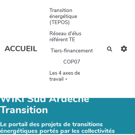
Aller au contenu principal
Transition
énergétique
(TEPOS)
Réseau d'élus
référent TE
ACCUEIL
Recherch
Tiers-financement
COP07
Les 4 axes de
travail
WIKI Sud Ardèche
Transition
Le portail des projets de transitions
énergétiques portés par les collectivités